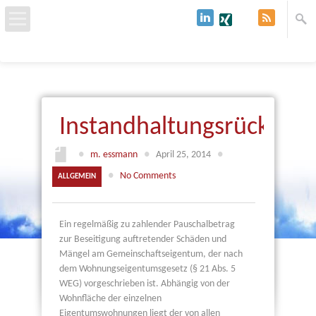
Start
Über uns
Instandhaltungsrücklage
Baufinanzierung
●
m. essmann
●
April 25, 2014
●
Immobilien & Grundstücke
●
No Comments
ALLGEMEIN
Kredit
Ein regelmäßig zu zahlender Pauschalbetrag
zur Beseitigung auftretender Schäden und
Kontakt
Mängel am Gemeinschaftseigentum, der nach
dem Wohnungseigentumsgesetz (§ 21 Abs. 5
WEG) vorgeschrieben ist. Abhängig von der
Wohnfläche der einzelnen
Eigentumswohnungen liegt der von allen