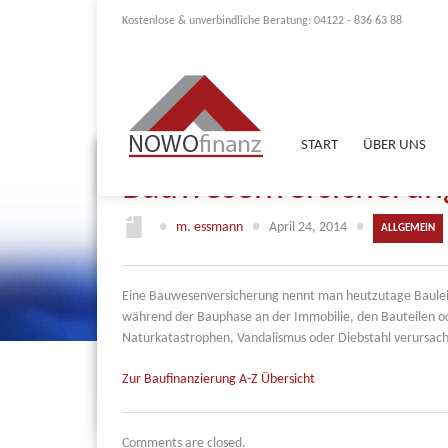
Kostenlose & unverbindliche Beratung: 04122 - 836 63 88
START
ÜBER UNS
Bauwesenversicherun
●
m. essmann
●
April 24, 2014
●
ALLGEMEIN
Eine Bauwesenversicherung nennt man heutzutage Bauleis
während der Bauphase an der Immobilie, den Bauteilen o
Naturkatastrophen, Vandalismus oder Diebstahl verursac
Zur Baufinanzierung A-Z Übersicht
Comments are closed.