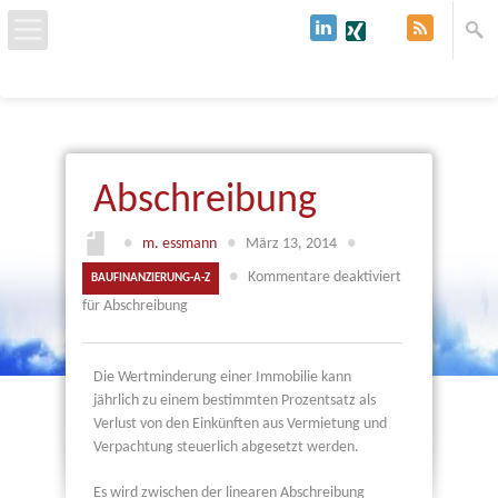
Start
Über uns
Abschreibung
Baufinanzierung
●
m. essmann
●
März 13, 2014
●
Immobilien & Grundstücke
●
Kommentare deaktiviert
BAUFINANZIERUNG-A-Z
für Abschreibung
Kredit
Die Wertminderung einer Immobilie kann
Kontakt
jährlich zu einem bestimmten Prozentsatz als
Verlust von den Einkünften aus Vermietung und
Verpachtung steuerlich abgesetzt werden.
Es wird zwischen der linearen Abschreibung