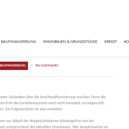
BAUFINANZIERUNG
IMMOBILIEN & GRUNDSTÜCKE
KREDIT
KO
●
No Comments
-BAUFINANZIERUNG
ehmer Gedanken über die Anschlussfinanzierung machen. Denn die
en Frist die Darlehenssumme noch nicht komplett zurückgezahlt,
en. Ein Folgedarlehen ist also vonnöten.
en vor Ablauf der festgeschriebenen Bindungsfrist von der
atz entsprechend des aktuellen Zinsniveaus. Wer beispielsweise vor