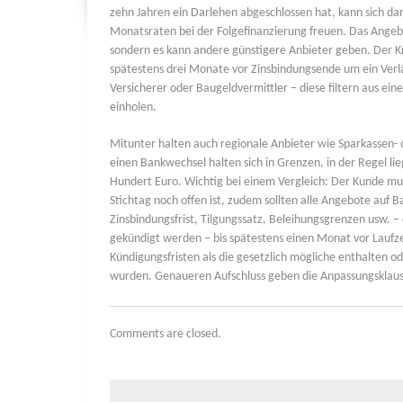
zehn Jahren ein Darlehen abgeschlossen hat, kann sich dan
Monatsraten bei der Folgefinanzierung freuen. Das Angebot
sondern es kann andere günstigere Anbieter geben. Der K
spätestens drei Monate vor Zinsbindungsende um ein Verl
Versicherer oder Baugeldvermittler – diese filtern aus ein
einholen.
Mitunter halten auch regionale Anbieter wie Sparkassen- o
einen Bankwechsel halten sich in Grenzen, in der Regel l
Hundert Euro. Wichtig bei einem Vergleich: Der Kunde m
Stichtag noch offen ist, zudem sollten alle Angebote auf
Zinsbindungsfrist, Tilgungssatz, Beleihungsgrenzen usw. – 
gekündigt werden – bis spätestens einen Monat vor Laufz
Kündigungsfristen als die gesetzlich mögliche enthalten
wurden. Genaueren Aufschluss geben die Anpassungsklause
Comments are closed.