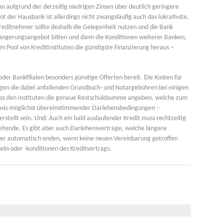
n aufgrund der derzeitig niedrigen Zinsen über deutlich geringere
 der Hausbank ist allerdings nicht zwangsläufig auch das lukrativste,
reditnehmer sollte deshalb die Gelegenheit nutzen und die Bank
ängerungsangebot bitten und dann die Konditionen weiterer Banken,
em Pool von Kreditinstituten die günstigste Finanzierung heraus –
der Bankfilialen besonders günstige Offerten bereit. Die Kosten für
iegen die dabei anfallenden Grundbuch- und Notargebühren bei einigen
uss den Instituten die genaue Restschuldsumme angeben, welche zum
 Basis möglichst übereinstimmender Darlehensbedingungen –
erstellt sein. Und: Auch ein bald auslaufender Kredit muss rechtzeitig
eitende. Es gibt aber auch Darlehensverträge, welche längere
 oder automatisch enden, wenn keine neuen Vereinbarung getroffen
ln oder -konditionen des Kreditvertrags.