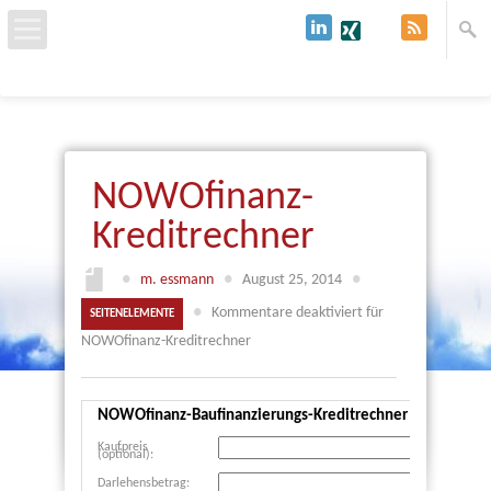
Start
Über uns
NOWOfinanz-
Baufinanzierung
Kreditrechner
Immobilien & Grundstücke
●
m. essmann
●
August 25, 2014
●
●
Kommentare deaktiviert
für
SEITENELEMENTE
Kredit
NOWOfinanz-Kreditrechner
Kontakt
NOWOfinanz-Baufinanzierungs-Kreditrechner
Kaufpreis
(optional):
Darlehensbetrag: