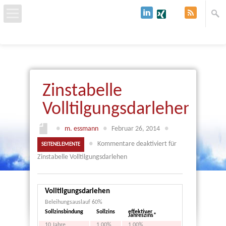
Start
Über uns
Zinstabelle
Baufinanzierung
Volltilgungsdarlehen
Immobilien & Grundstücke
●
m. essmann
●
Februar 26, 2014
●
●
Kommentare deaktiviert
für
SEITENELEMENTE
Kredit
Zinstabelle Volltilgungsdarlehen
Kontakt
Volltilgungsdarlehen
Beleihungsauslauf 60%
Sollzinsbindung
Sollzins
effektiver
Jahreszins*
10 Jahre
1,00%
1,00%