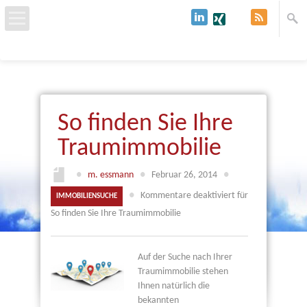
Start
Über uns
So finden Sie Ihre
Baufinanzierung
Traumimmobilie
Immobilien & Grundstücke
●
m. essmann
●
Februar 26, 2014
●
●
Kommentare deaktiviert
für
IMMOBILIENSUCHE
Kredit
So finden Sie Ihre Traumimmobilie
Kontakt
Auf der Suche nach Ihrer
Traumimmobilie stehen
Ihnen natürlich die
bekannten